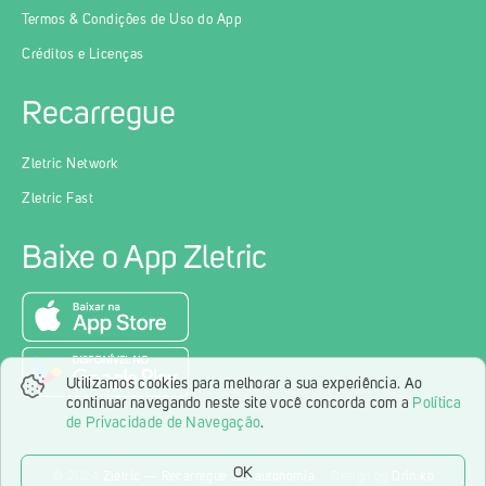
Termos & Condições de Uso do App
Créditos e Licenças
Recarregue
Zletric Network
Zletric Fast
Baixe o App Zletric
Utilizamos cookies para melhorar a sua experiência. Ao
continuar navegando neste site você concorda com a
Política
de Privacidade de Navegação
.
OK
© 2024
Zletric — Recarregue sua autonomia
Design by
Drin.ko