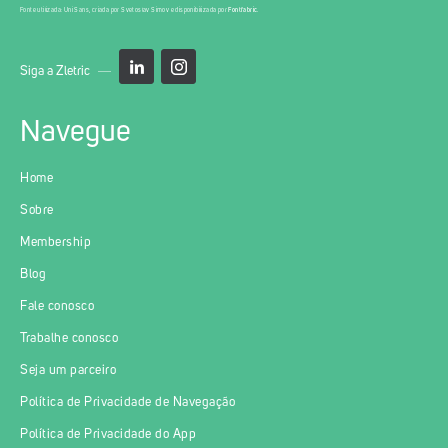
Fonte utilizada: Uni Sans, criada por Svetoslav Simov e disponibilizada por
Fontfabric
.
Siga a Zletric
Navegue
Home
Sobre
Membership
Blog
Fale conosco
Trabalhe conosco
Seja um parceiro
Política de Privacidade de Navegação
Política de Privacidade do App