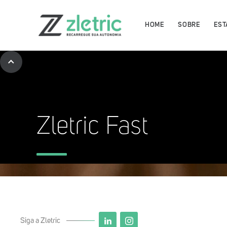
HOME
SOBRE
EST
Zletric Fast
Baixe agora o App Zletric e 
as nossas estações de recar
Siga a Zletric