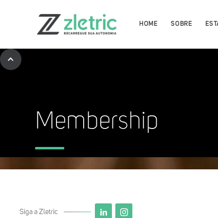
HOME
SOBRE
EST
Membership
Baixe agora o App Zletric e 
as nossas estações de recar
Siga a Zletric