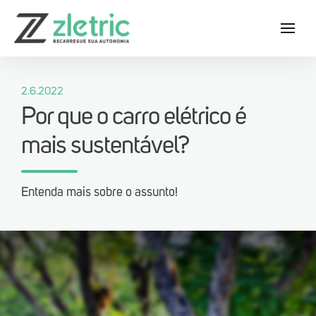
2.6.2022
Por que o carro elétrico é
mais sustentável?
Baixe agora o App Zletric e conheça
as nossas estações de recarga
Entenda mais sobre o assunto!