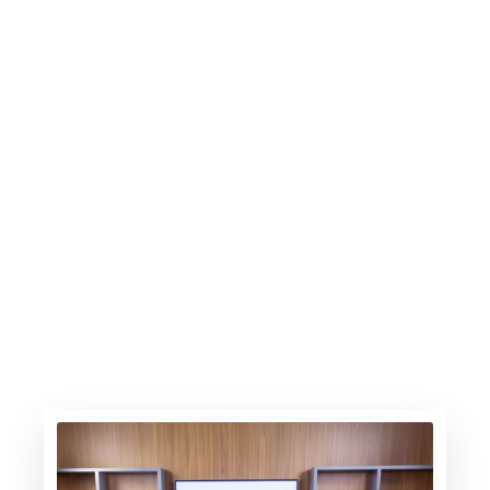
A gasolina sobe, os elétricos avançam
6.30.26