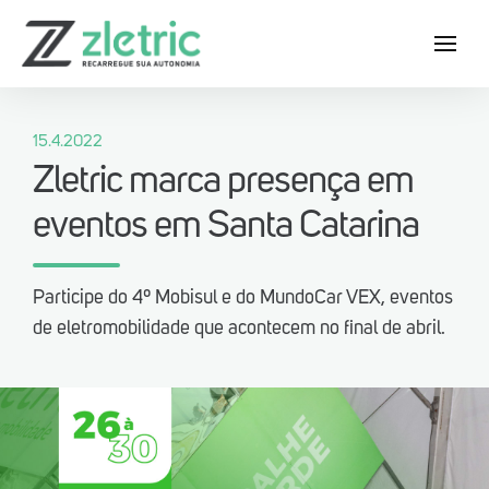
15.4.2022
Zletric marca presença em
eventos em Santa Catarina
Baixe agora o App Zletric e conheça
as nossas estações de recarga
P‍articipe do 4º Mobisul e do MundoCar VEX, eventos
de eletromobilidade que acontecem no final de abril.