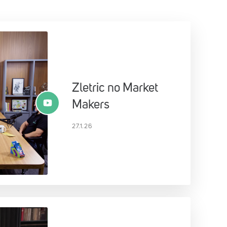
Zletric no Market
Makers
27.1.26