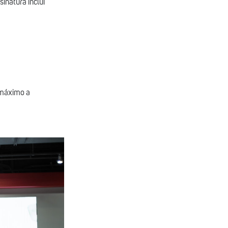
inatura inclui
 máximo a