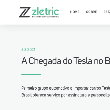
HOME
SOBRE
EST
3.3.2021
Baixe agora o App Zletric e 
A Chegada do Tesla no B
as nossas estações de recar
Primeiro grupo automotivo a importar carros Tesl
Brasil oferece serviço por assinatura e personaliz