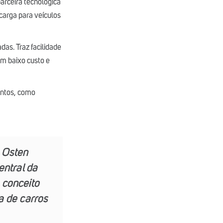
parceira tecnológica
ecarga para veículos
das. Traz facilidade
om baixo custo e
entos, como
 Osten
entral da
 conceito
a de carros