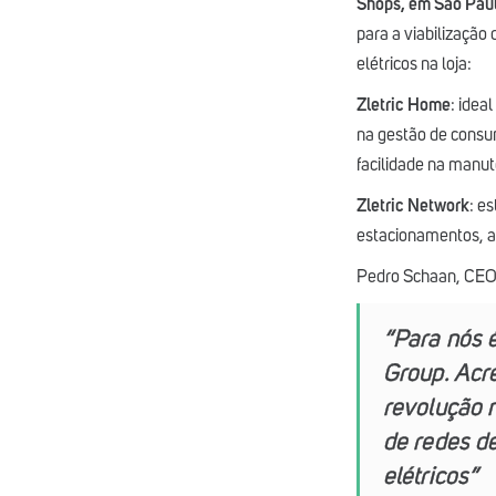
Shops, em São Paul
para a viabilização
elétricos na loja:
Zletric Home
: idea
na gestão de consum
facilidade na manu
Zletric Network
: e
estacionamentos, a
Pedro Schaan, CEO d
“Para nós 
Group. Acre
revolução 
de redes de
elétricos”