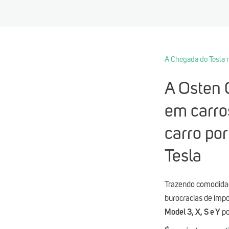
A Chegada do Tesla n
A Osten G
em carros
carro por
Tesla
Trazendo comodidade
burocracias de impor
Model 3, X, S e Y
po