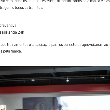
izar com todos os detalhes estéticos disponibilizados pela marca e a ass
tragem e todos os trâmites:
preventiva
assistência 24h
erece treinamentos e capacitação para os condutores aproveitarem ao
da pela marca.