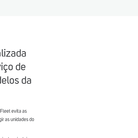
alizada
iço de
delos da
Fleet evita as
gir as unidades do