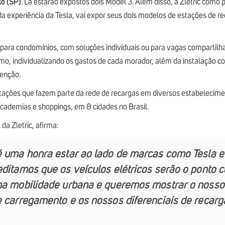
o (SP)
. Lá estarão expostos dois Model 3. Além disso, a Zletric como 
 da experiência da Tesla, vai expor seus dois modelos de estações de r
l para condomínios, com soluções individuais ou para vagas compartilha
o, individualizando os gastos de cada morador, além da instalação c
tenção.
stações que fazem parte da rede de recargas em diversos estabelecim
cademias e shoppings, em 8 cidades no Brasil.
a Zletric, afirma:
é uma honra estar ao lado de marcas como Tesla e
ditamos que os veículos elétricos serão o ponto c
na mobilidade urbana e queremos mostrar o nosso
 carregamento e os nossos diferenciais de recarg