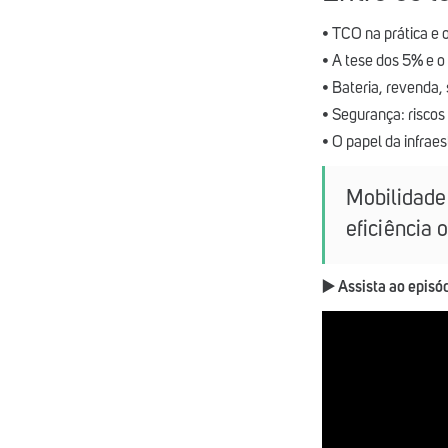
• TCO na prática e o
• A tese dos 5% e o
• Bateria, revenda, 
• Segurança: riscos 
• O papel da infrae
Mobilidade 
eficiência
▶️ Assista ao episó