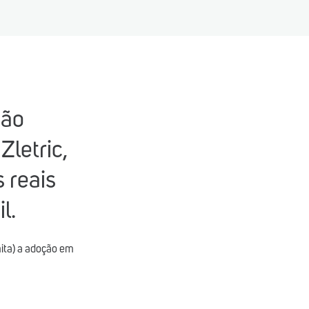
mão
letric,
 reais
l.
mita) a adoção em