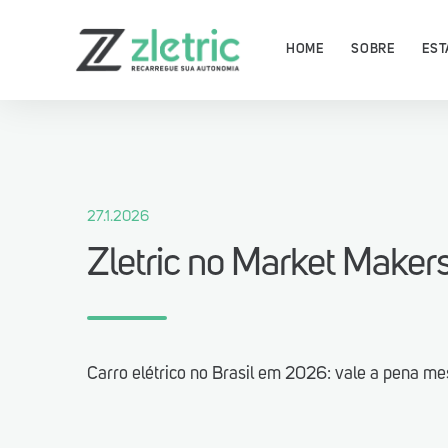
HOME
SOBRE
EST
27.1.2026
Baixe agora o App Zletric e 
Zletric no Market Maker
as nossas estações de recar
Carro elétrico no Brasil em 2026: vale a pena m