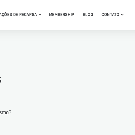
AÇÕES DE RECARGA
MEMBERSHIP
BLOG
CONTATO
conheça
s
ga
esmo?