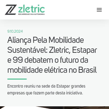
9.10.2024
Aliança Pela Mobilidade
Sustentável: Zletric, Estapar
Baixe agora o App Zletric e conheça
e 99 debatem o futuro da
as nossas estações de recarga
mobilidade elétrica no Brasil
Encontro reuniu na sede da Estapar grandes
empresas que fazem parte desta iniciativa.