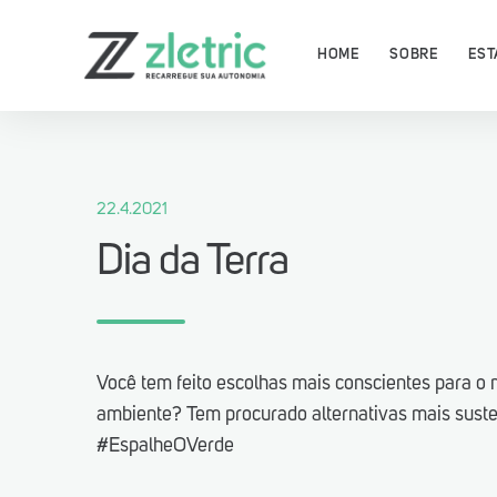
HOME
SOBRE
EST
22.4.2021
Dia da Terra
Baixe agora o App Zletric e 
as nossas estações de recar
Você tem feito escolhas mais conscientes para o 
ambiente? Tem procurado alternativas mais sust
#EspalheOVerde