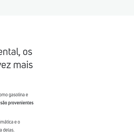
ntal, os
vez mais
omo gasolina e
 são provenientes
imática e o
a delas.