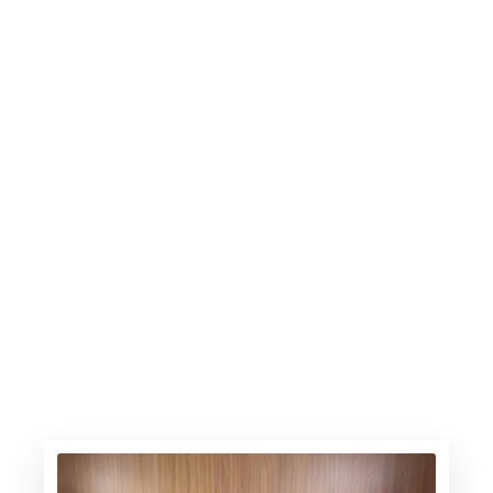
A gasolina sobe, os elétricos avançam
6.30.26