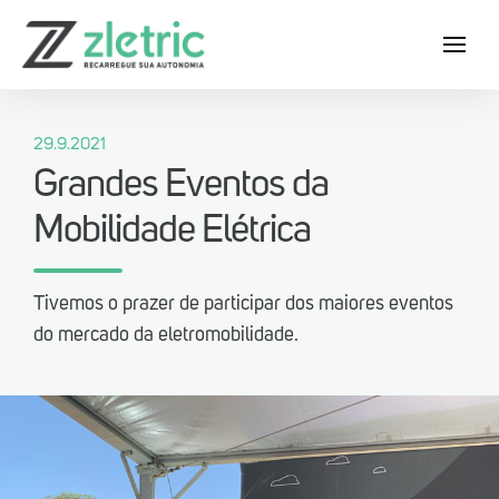
29.9.2021
Grandes Eventos da
Mobilidade Elétrica
Baixe agora o App Zletric e conheça
as nossas estações de recarga
Tivemos o prazer de participar dos maiores eventos
do mercado da eletromobilidade.