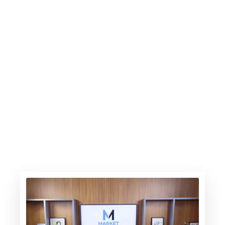
A gasolina sobe, os elétricos avançam
6.30.26