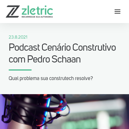
23.8.2021
Podcast Cenário Construtivo
com Pedro Schaan
Baixe agora o App Zletric e conheça
as nossas estações de recarga
Qual problema sua construtech resolve?