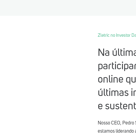
Zletric no Investor D
Na última
participa
online q
últimas i
e sustent
Nosso CEO, Pedro S
estamos liderando a