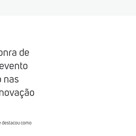
honra de
 evento
o nas
 inovação
 e destacou como