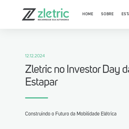
HOME
SOBRE
EST
12.12.2024
Zletric no Investor Day d
Baixe agora o App Zletric e 
as nossas estações de recar
Estapar
Construindo o Futuro da Mobilidade Elétrica