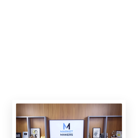
A gasolina sobe, os elétricos avançam
6.30.26