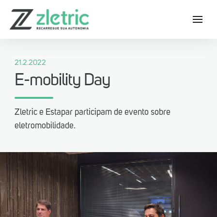
21.2.2022
E-mobility Day
Zletric e Estapar participam de evento sobre
Baixe agora o App Zletric e conheça
eletromobilidade.
as nossas estações de recarga